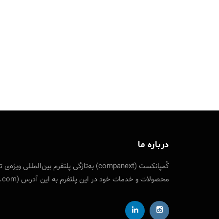
درباره ما
کُمپانکست (companext) به‌تازگی پلتفرم
محصولات و خدمات خود در این پلتفرم به این آدرس (companext.com) مراجعه نمایید. ارتباط با کمپانکست از طریق شناسه تلگرام designfuture@ ایمیل: info [at] companext.com