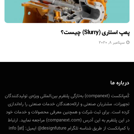
پمپ اسلاری (Slurry) چیست؟
سپتامبر 8, 2020
درباره ما
کُمپانکست (companext) به‌تازگی پلتفرم بین‌المللی ویژه‌ی تولید‌کنندگان
تجهیزات، مشتریان صنعتی و ارائه‌دهندگان خدمات صنعتی را راه‌اندازی
کرده است. برای ثبت شرکت و همچنین معرفی محصولات و خدمات خود
در این پلتفرم به این آدرس (companext.com) مراجعه نمایید. ارتباط
با کمپانکست از طریق شناسه تلگرام designfuture@ ایمیل: info [at]