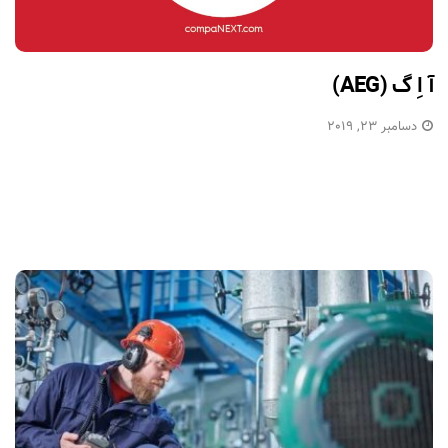
آ اِ گ (AEG)
دسامبر 23, 2019